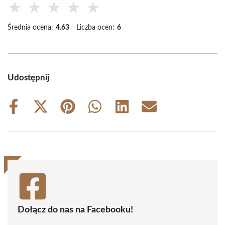
★
★
★
★
★
Średnia ocena:
4.63
Liczba ocen:
6
Udostępnij
Share
Share
Share
Share
Share
Share
on
on
on
on
on
on
Facebook
X
Pinterest
WhatsApp
LinkedIn
Email
(Twitter)
Dołącz do nas na Facebooku!