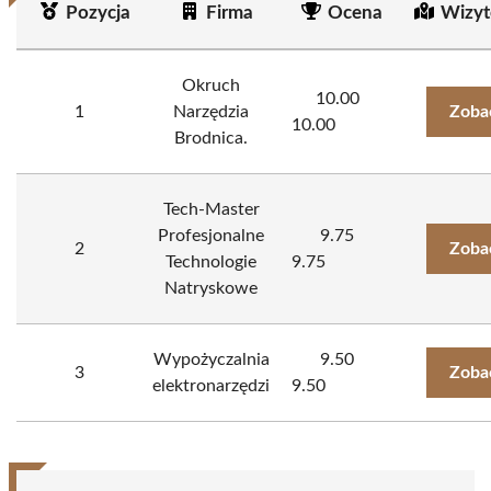
Pozycja
Firma
Ocena
Wizyt
Okruch
10.00
1
Narzędzia
Zoba
10.00
Brodnica.
Tech-Master
Profesjonalne
9.75
2
Zoba
Technologie
9.75
Natryskowe
Wypożyczalnia
9.50
3
Zoba
elektronarzędzi
9.50