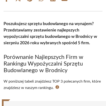
Share
Share
Share
Share
Share
Share
on
on
on
on
on
on
Facebook
X
Pinterest
WhatsApp
LinkedIn
Email
(Twitter)
Poszukujesz sprzętu budowlanego na wynajem?
Przedstawiamy zestawienie najlepszych
wypożyczalni sprzętu budowlanego w Brodnicy w
sierpniu 2026 roku wybranych spośród 5 firm.
Porównanie Najlepszych Firm w
Rankingu Wypożyczalni Sprzętu
Budowlanego w Brodnicy
W poniższej tabeli znajdziesz TOP 3 polecanych firm, które
znajdziesz w naszym rankingu.