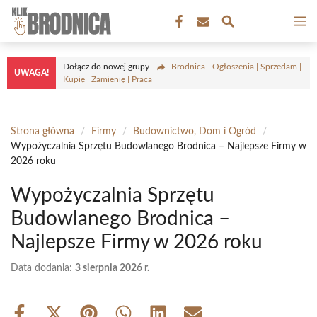
Przejdź
M
do
treści
Dołącz do nowej grupy
Brodnica - Ogłoszenia | Sprzedam |
UWAGA!
Kupię | Zamienię | Praca
Strona główna
/
Firmy
/
Budownictwo, Dom i Ogród
/
Wypożyczalnia Sprzętu Budowlanego Brodnica – Najlepsze Firmy w
2026 roku
Wypożyczalnia Sprzętu
Budowlanego Brodnica –
Najlepsze Firmy w 2026 roku
Data dodania:
3 sierpnia 2026 r.