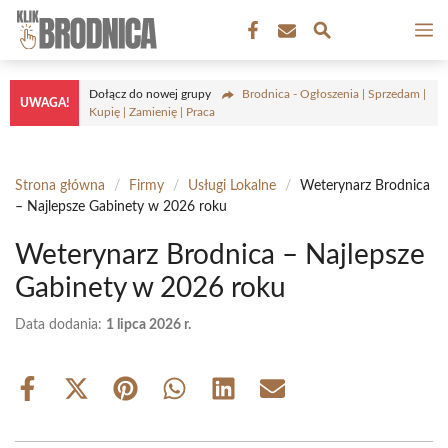
Przejdź
M
do
treści
Dołącz do nowej grupy
Brodnica - Ogłoszenia | Sprzedam |
UWAGA!
Kupię | Zamienię | Praca
Strona główna
/
Firmy
/
Usługi Lokalne
/
Weterynarz Brodnica
– Najlepsze Gabinety w 2026 roku
Weterynarz Brodnica – Najlepsze
Gabinety w 2026 roku
Data dodania:
1 lipca 2026 r.
Share
Share
Share
Share
Share
Share
on
on
on
on
on
on
Facebook
X
Pinterest
WhatsApp
LinkedIn
Email
(Twitter)