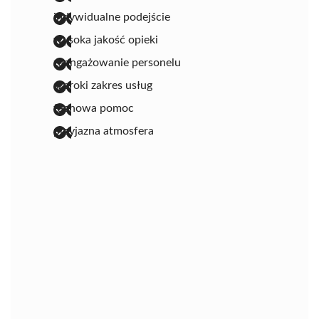
indywidualne podejście
wysoka jakość opieki
zaangażowanie personelu
szeroki zakres usług
fachowa pomoc
przyjazna atmosfera