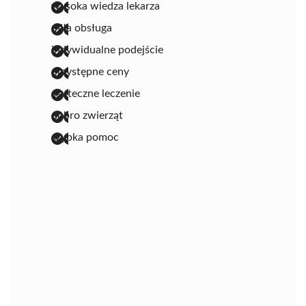
wysoka wiedza lekarza
miła obsługa
indywidualne podejście
przystępne ceny
skuteczne leczenie
dobro zwierząt
szybka pomoc