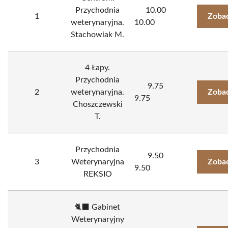
Przychodnia
10.00
1
Zobac
weterynaryjna.
10.00
Stachowiak M.
4 Łapy.
Przychodnia
9.75
2
weterynaryjna.
Zobac
9.75
Choszczewski
T.
Przychodnia
9.50
3
Weterynaryjna
Zobac
9.50
REKSIO
🐈‍⬛ Gabinet
Weterynaryjny