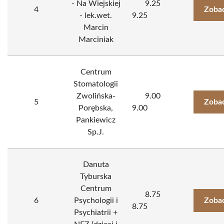
- Na Wiejskiej
9.25
4
Zobac
- lek.wet.
9.25
Marcin
Marciniak
Centrum
Stomatologii
Zwolińska-
9.00
5
Zobac
Porębska,
9.00
Pankiewicz
Sp.J.
Danuta
Tyburska
Centrum
8.75
6
Psychologii i
Zobac
8.75
Psychiatrii +