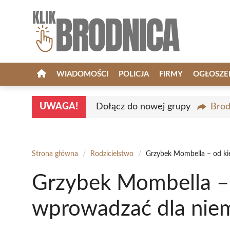
Przejdź
do
treści
WIADOMOŚCI
POLICJA
FIRMY
OGŁOSZE
UWAGA!
Dołącz do nowej grupy
Brod
Strona główna
/
Rodzicielstwo
/
Grzybek Mombella – od k
Grzybek Mombella –
wprowadzać dla ni