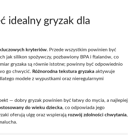
ć idealny gryzak dla
kluczowych kryteriów
. Przede wszystkim powinien być
kich jak silikon spożywczy, pozbawiony BPA i ftalanów, co
zmiar gryzaka są równie istotne; powinny być odpowiednio
two go chwycić.
Różnorodna tekstura gryzaka
aktywuje
dlatego modele z wypustkami oraz nieregularnymi
kt — dobry gryzak powinien być łatwy do mycia, a najlepiej
ostosowany do wieku dziecka
, co odpowiada jego
aki oferują ulgę oraz wspierają
rozwój zdolności chwytania
,
malucha.