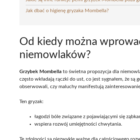
Jak dbać o higienę gryzaka Mombella?
Od kiedy można wprowad
niemowlaków?
Grzybek Mombella
to świetna propozycja dla niemowlą
często wkładają rączki do ust, co jest sygnałem, że są 
obserwowali, czy maluchy manifestują zainteresowanie
Ten gryzak:
łagodzi bóle związane z pojawiającymi się ząbka
wspiera rozwój umiejętności chwytania.
Te zdolności są niezwykle ważne dla całościowego r