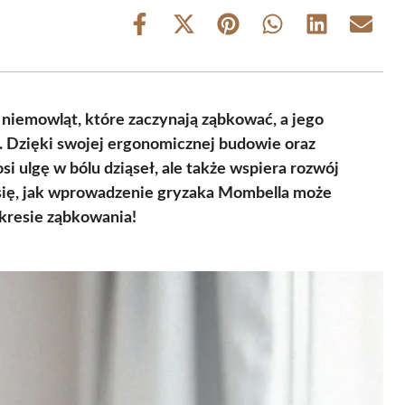
Share
Share
Share
Share
Share
Share
on
on
on
on
on
on
Facebook
X
Pinterest
WhatsApp
LinkedIn
Email
(Twitter)
niemowląt, które zaczynają ząbkować, a jego
a. Dzięki swojej ergonomicznej budowie oraz
si ulgę w bólu dziąseł, ale także wspiera rozwój
się, jak wprowadzenie gryzaka Mombella może
kresie ząbkowania!