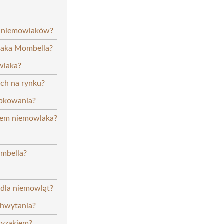
a niemowlaków?
yzaka Mombella?
wlaka?
ych na rynku?
ąbkowania?
niem niemowlaka?
ombella?
 dla niemowląt?
chwytania?
gryzakiem?