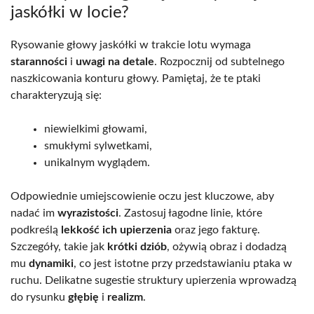
jaskółki w locie?
Rysowanie głowy jaskółki w trakcie lotu wymaga
staranności
i
uwagi na detale
. Rozpocznij od subtelnego
naszkicowania konturu głowy. Pamiętaj, że te ptaki
charakteryzują się:
niewielkimi głowami,
smukłymi sylwetkami,
unikalnym wyglądem.
Odpowiednie umiejscowienie oczu jest kluczowe, aby
nadać im
wyrazistości
. Zastosuj łagodne linie, które
podkreślą
lekkość ich upierzenia
oraz jego fakturę.
Szczegóły, takie jak
krótki dziób
, ożywią obraz i dodadzą
mu
dynamiki
, co jest istotne przy przedstawianiu ptaka w
ruchu. Delikatne sugestie struktury upierzenia wprowadzą
do rysunku
głębię
i
realizm
.