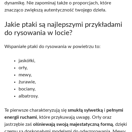
dynamikę. Nie zapominaj także o proporcjach, które
znacząco zwiększą autentyczność twojego dzieła.
Jakie ptaki są najlepszymi przykładami
do rysowania w locie?
Wspaniałe ptaki do rysowania w powietrzu to:
jaskółki,
orły,
mewy,
żurawie,
bociany,
albatrosy.
Te pierwsze charakteryzują się
smukłą sylwetką
i
pełnymi
energii ruchami
, które przykuwają uwagę. Orły oraz
jastrzębie zaś
olśniewają swoją majestatyczną formą
, dzięki
czemu są doskonałymi modelami do odwzorowania. Mewy