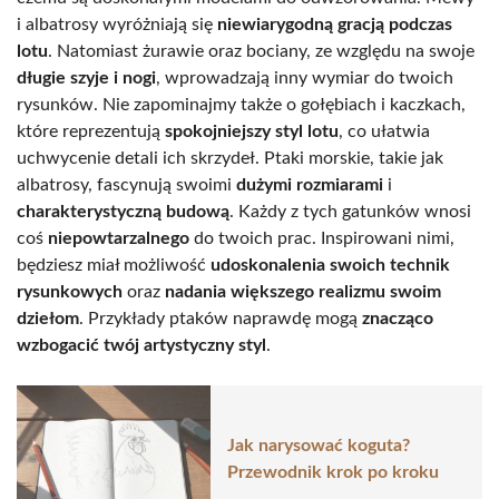
i albatrosy wyróżniają się
niewiarygodną gracją podczas
lotu
. Natomiast żurawie oraz bociany, ze względu na swoje
długie szyje i nogi
, wprowadzają inny wymiar do twoich
rysunków. Nie zapominajmy także o gołębiach i kaczkach,
które reprezentują
spokojniejszy styl lotu
, co ułatwia
uchwycenie detali ich skrzydeł. Ptaki morskie, takie jak
albatrosy, fascynują swoimi
dużymi rozmiarami
i
charakterystyczną budową
. Każdy z tych gatunków wnosi
coś
niepowtarzalnego
do twoich prac. Inspirowani nimi,
będziesz miał możliwość
udoskonalenia swoich technik
rysunkowych
oraz
nadania większego realizmu swoim
dziełom
. Przykłady ptaków naprawdę mogą
znacząco
wzbogacić twój artystyczny styl
.
Jak narysować koguta?
Przewodnik krok po kroku