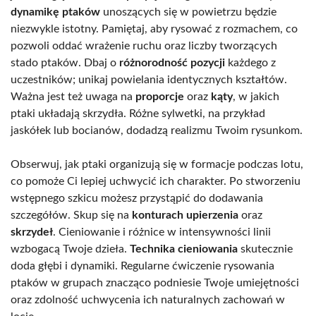
dynamikę ptaków
unoszących się w powietrzu będzie
niezwykle istotny. Pamiętaj, aby rysować z rozmachem, co
pozwoli oddać wrażenie ruchu oraz liczby tworzących
stado ptaków. Dbaj o
różnorodność pozycji
każdego z
uczestników; unikaj powielania identycznych kształtów.
Ważna jest też uwaga na
proporcje
oraz
kąty
, w jakich
ptaki układają skrzydła. Różne sylwetki, na przykład
jaskółek lub bocianów, dodadzą realizmu Twoim rysunkom.
Obserwuj, jak ptaki organizują się w formacje podczas lotu,
co pomoże Ci lepiej uchwycić ich charakter. Po stworzeniu
wstępnego szkicu możesz przystąpić do dodawania
szczegółów. Skup się na
konturach upierzenia
oraz
skrzydeł
. Cieniowanie i różnice w intensywności linii
wzbogacą Twoje dzieła.
Technika cieniowania
skutecznie
doda głębi i dynamiki. Regularne ćwiczenie rysowania
ptaków w grupach znacząco podniesie Twoje umiejętności
oraz zdolność uchwycenia ich naturalnych zachowań w