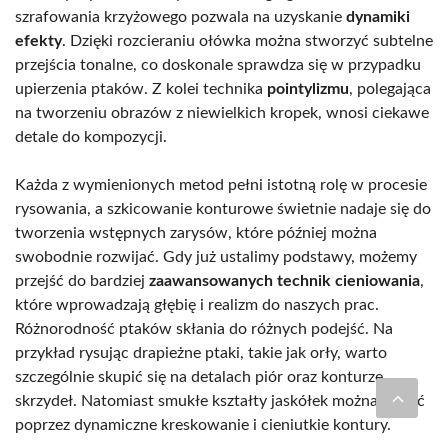
szrafowania krzyżowego pozwala na uzyskanie
dynamiki
efekty
. Dzięki rozcieraniu ołówka można stworzyć subtelne
przejścia tonalne, co doskonale sprawdza się w przypadku
upierzenia ptaków. Z kolei technika
pointylizmu
, polegająca
na tworzeniu obrazów z niewielkich kropek, wnosi ciekawe
detale do kompozycji.
Każda z wymienionych metod pełni istotną rolę w procesie
rysowania, a szkicowanie konturowe świetnie nadaje się do
tworzenia wstępnych zarysów, które później można
swobodnie rozwijać. Gdy już ustalimy podstawy, możemy
przejść do bardziej
zaawansowanych technik cieniowania
,
które wprowadzają głębię i realizm do naszych prac.
Różnorodność ptaków skłania do różnych podejść. Na
przykład rysując drapieżne ptaki, takie jak orły, warto
szczególnie skupić się na detalach piór oraz konturze
skrzydeł. Natomiast smukłe kształty jaskółek można oddać
poprzez dynamiczne kreskowanie i cieniutkie kontury.