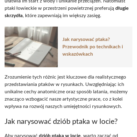
ułatwia im start z wody i unikanie przeciążeń. Natomiast
ptaki łowieckie w przestrzeni powietrznej preferują
długie
skrzydła
, które zapewniają im większy zasięg.
Jak narysować ptaka?
Przewodnik po technikach i
wskazówkach
Zrozumienie tych różnic jest kluczowe dla realistycznego
przedstawiania ptaków w rysunkach. Uwzględniając ich
unikalne cechy anatomiczne oraz sposób latania, możemy
znacząco wzbogacić nasze artystyczne prace, co z kolei
wpływa na rozwój naszych umiejętności rysunkowych.
Jak narysować dziób ptaka w locie?
Aby narysować
dziób ptaka w locie
, warto zacząć od