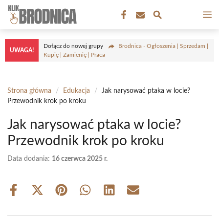
Przejdź
M
do
treści
Dołącz do nowej grupy
Brodnica - Ogłoszenia | Sprzedam |
UWAGA!
Kupię | Zamienię | Praca
Strona główna
/
Edukacja
/
Jak narysować ptaka w locie?
Przewodnik krok po kroku
Jak narysować ptaka w locie?
Przewodnik krok po kroku
Data dodania:
16 czerwca 2025 r.
Share
Share
Share
Share
Share
Share
on
on
on
on
on
on
Facebook
X
Pinterest
WhatsApp
LinkedIn
Email
(Twitter)