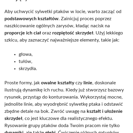
Aby uchwycić sylwetki ptaków w locie, warto zacząć od
podstawowych kształtów
. Zainicjuj proces poprzez
naszkicowanie ogólnych zarysów, kładąc nacisk na
proporcje ich ciał
oraz
rozpiętość skrzydeł
. Użyj lekkiego
szkicu, aby zaznaczyć najważniejsze elementy, takie jak:
głowa,
tułów,
skrzydła.
Proste formy, jak
owalne kształty
czy
linie
, doskonale
ilustrują dynamikę ich ruchu. Kiedy już stworzysz bazowy
rysunek, przystąp do konturowania. Wykorzystaj mocne,
jednolite linie, aby wyodrębnić sylwetkę ptaka i odstawić
zbędne detale na bok. Zwróć uwagę na
kształt i ułożenie
skrzydeł
, co jest kluczowe dla realistycznego efektu.
Rysowanie grupy ptaków doda Twoim pracom nie tylko
dynamiki
, ale także
głębi
. Ćwiczenie różnych gatunków