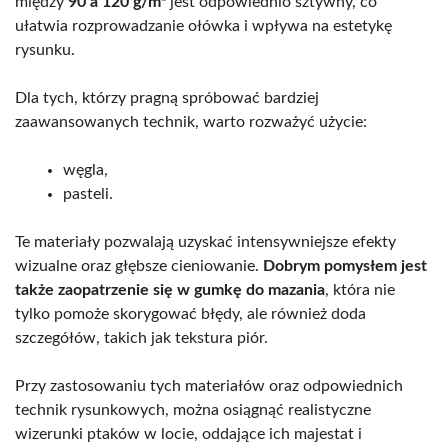
między
90 a 120 g/m²
jest odpowiednio sztywny, co
ułatwia rozprowadzanie ołówka i wpływa na estetykę
rysunku.
Dla tych, którzy pragną spróbować bardziej
zaawansowanych technik, warto rozważyć użycie:
węgla,
pasteli.
Te materiały pozwalają uzyskać intensywniejsze efekty
wizualne oraz głębsze cieniowanie.
Dobrym pomysłem jest
także zaopatrzenie się w gumkę do mazania
, która nie
tylko pomoże skorygować błędy, ale również doda
szczegółów, takich jak tekstura piór.
Przy zastosowaniu tych materiałów oraz odpowiednich
technik rysunkowych, można osiągnąć realistyczne
wizerunki ptaków w locie, oddające ich majestat i