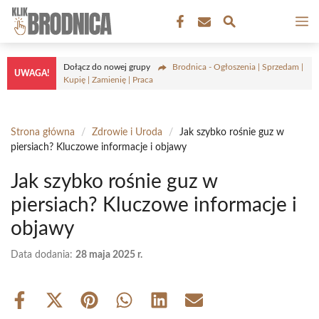
Przejdź
M
do
treści
Dołącz do nowej grupy
Brodnica - Ogłoszenia | Sprzedam |
UWAGA!
Kupię | Zamienię | Praca
Strona główna
/
Zdrowie i Uroda
/
Jak szybko rośnie guz w
piersiach? Kluczowe informacje i objawy
Jak szybko rośnie guz w
piersiach? Kluczowe informacje i
objawy
Data dodania:
28 maja 2025 r.
Share
Share
Share
Share
Share
Share
on
on
on
on
on
on