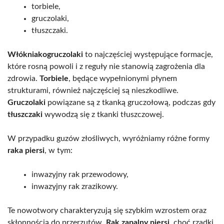
torbiele,
gruczolaki,
tłuszczaki.
Włókniakogruczolaki
to najczęściej występujące formacje,
które rosną powoli i z reguły nie stanowią zagrożenia dla
zdrowia.
Torbiele
, będące wypełnionymi płynem
strukturami, również najczęściej są nieszkodliwe.
Gruczolaki
powiązane są z tkanką gruczołową, podczas gdy
tłuszczaki
wywodzą się z tkanki tłuszczowej.
W przypadku guzów złośliwych, wyróżniamy różne formy
raka piersi
, w tym:
inwazyjny rak przewodowy,
inwazyjny rak zrazikowy.
Te nowotwory charakteryzują się szybkim wzrostem oraz
skłonnością do przerzutów.
Rak zapalny piersi
, choć rzadki,