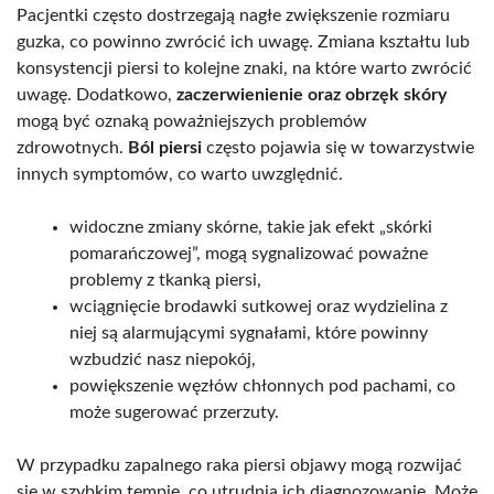
Pacjentki często dostrzegają nagłe zwiększenie rozmiaru
guzka, co powinno zwrócić ich uwagę. Zmiana kształtu lub
konsystencji piersi to kolejne znaki, na które warto zwrócić
uwagę. Dodatkowo,
zaczerwienienie oraz obrzęk skóry
mogą być oznaką poważniejszych problemów
zdrowotnych.
Ból piersi
często pojawia się w towarzystwie
innych symptomów, co warto uwzględnić.
widoczne zmiany skórne, takie jak efekt „skórki
pomarańczowej”, mogą sygnalizować poważne
problemy z tkanką piersi,
wciągnięcie brodawki sutkowej oraz wydzielina z
niej są alarmującymi sygnałami, które powinny
wzbudzić nasz niepokój,
powiększenie węzłów chłonnych pod pachami, co
może sugerować przerzuty.
W przypadku zapalnego raka piersi objawy mogą rozwijać
się w szybkim tempie, co utrudnia ich diagnozowanie. Może