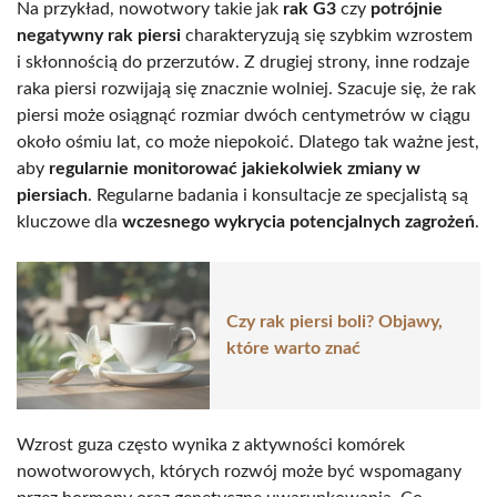
Na przykład, nowotwory takie jak
rak G3
czy
potrójnie
negatywny rak piersi
charakteryzują się szybkim wzrostem
i skłonnością do przerzutów. Z drugiej strony, inne rodzaje
raka piersi rozwijają się znacznie wolniej. Szacuje się, że rak
piersi może osiągnąć rozmiar dwóch centymetrów w ciągu
około ośmiu lat, co może niepokoić. Dlatego tak ważne jest,
aby
regularnie monitorować jakiekolwiek zmiany w
piersiach
. Regularne badania i konsultacje ze specjalistą są
kluczowe dla
wczesnego wykrycia potencjalnych zagrożeń
.
Czy rak piersi boli? Objawy,
które warto znać
Wzrost guza często wynika z aktywności komórek
nowotworowych, których rozwój może być wspomagany