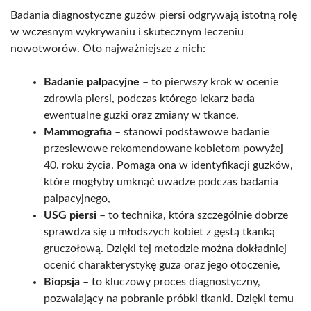
Badania diagnostyczne guzów piersi odgrywają istotną rolę
w wczesnym wykrywaniu i skutecznym leczeniu
nowotworów. Oto najważniejsze z nich:
Badanie palpacyjne
– to pierwszy krok w ocenie
zdrowia piersi, podczas którego lekarz bada
ewentualne guzki oraz zmiany w tkance,
Mammografia
– stanowi podstawowe badanie
przesiewowe rekomendowane kobietom powyżej
40. roku życia. Pomaga ona w identyfikacji guzków,
które mogłyby umknąć uwadze podczas badania
palpacyjnego,
USG piersi
– to technika, która szczególnie dobrze
sprawdza się u młodszych kobiet z gęstą tkanką
gruczołową. Dzięki tej metodzie można dokładniej
ocenić charakterystykę guza oraz jego otoczenie,
Biopsja
– to kluczowy proces diagnostyczny,
pozwalający na pobranie próbki tkanki. Dzięki temu