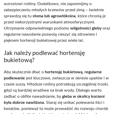
wzrostowi rośliny. Dodatkowo, nie zapomnijmy o
zabezpieczeniu młodych krzewów przed zimą – świetnie
sprawdzą się tu
słoma lub agrowłóknina
, które chronią je
przed niekorzystnymi warunkami atmosferycznymi.
Utrzymanie odpowiedniego poziomu
wilgotności gleby
oraz
regularne nawożenie pozwolą cieszyć się zdrowiem i
pięknem hortensji bukietowej przez wiele lat.
Jak należy podlewać hortensję
bukietową?
Aby skutecznie dbać o
hortensję bukietową
,
regularne
podlewanie
jest kluczowe, zwłaszcza w okresie upałów i w
czasie suszy. Młodsze rośliny potrzebują szczególnej troski,
gdyż są bardziej wrażliwe na brak wody. Dlatego warto
zadbać o obfite nawadnianie, by
gleba w okolicy korzeni
była dobrze nawilżona
. Staraj się unikać polewania liści i
kwiatów, ponieważ to może prowadzić do rozwoju chorób