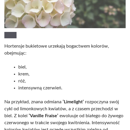
Hortensje bukietowe urzekają bogactwem kolorów,
obejmując:
biel,
krem,
róż,
intensywną czerwień.
Na przykład, znana odmiana
’Limelight’
rozpoczyna swój
cykl od limonkowych kwiatów, a z czasem przechodzi w
biel. Z kolei
’Vanille Fraise’
ewoluuje od białego do żywego
czerwonego w trakcie swojego kwitnienia. Intensywność
kolorów kwiatów jest przede wszystkim zależna od