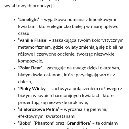
wyjątkowych propozycji:
’Limelight’
– wyjątkowa odmiana z limonkowymi
kwiatami, które elegancko bieleją w miarę upływu
czasu,
’Vanille Fraise’
– zaskakująca swoim kolorystycznym
metamorfizmem, gdzie kwiaty zmieniają się z bieli na
różowe i czerwone odcienie, tworząc niezwykłe
kompozycje,
’Polar Bear’
– zasługuje na uwagę dzięki okazałym,
białym kwiatostanom, które przyciągają wzrok z
daleka,
’Pinky Winky’
– zachwyca połączeniem różowego z
białym w swoich harmonijnych kwiatach, które
prezentują się niezwykle urokliwie,
’Białoróżowa Pełna’
– wyróżnia się pełnymi,
efektownymi kwiatostanami,
’Bobo’
,
’Phantom’
oraz
’Grandiflora’
– te odmiany