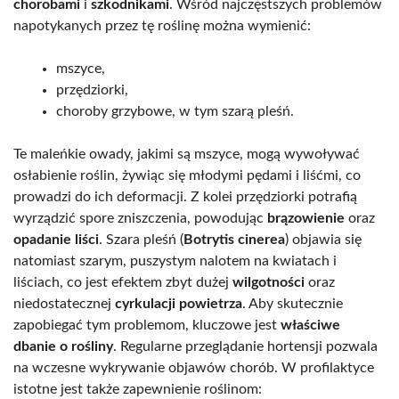
chorobami
i
szkodnikami
. Wśród najczęstszych problemów
napotykanych przez tę roślinę można wymienić:
mszyce,
przędziorki,
choroby grzybowe, w tym szarą pleśń.
Te maleńkie owady, jakimi są mszyce, mogą wywoływać
osłabienie roślin, żywiąc się młodymi pędami i liśćmi, co
prowadzi do ich deformacji. Z kolei przędziorki potrafią
wyrządzić spore zniszczenia, powodując
brązowienie
oraz
opadanie liści
. Szara pleśń (
Botrytis cinerea
) objawia się
natomiast szarym, puszystym nalotem na kwiatach i
liściach, co jest efektem zbyt dużej
wilgotności
oraz
niedostatecznej
cyrkulacji powietrza
. Aby skutecznie
zapobiegać tym problemom, kluczowe jest
właściwe
dbanie o rośliny
. Regularne przeglądanie hortensji pozwala
na wczesne wykrywanie objawów chorób. W profilaktyce
istotne jest także zapewnienie roślinom: