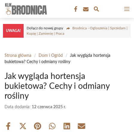
Przejdź
M
do
treści
Dołącz do nowej grupy
Brodnica - Ogłoszenia | Sprzedam |
UWAGA!
Kupię | Zamienię | Praca
Strona główna
/
Dom i Ogród
/
Jak wygląda hortensja
bukietowa? Cechy i odmiany rośliny
Jak wygląda hortensja
bukietowa? Cechy i odmiany
rośliny
Data dodania:
12 czerwca 2025 r.
Share
Share
Share
Share
Share
Share
on
on
on
on
on
on