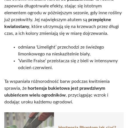
zapewnia długotrwałe efekty, stając się istotnym
elementem ogrodu w późniejszym sezonie, gdy inne rośliny
już przekwitły. Jej największym atutem są
przepiękne
kwiatostany
, które utrzymują się na krzewach przez długi
czas, a ich kolory zmieniają się w miarę dojrzewania.
odmiana 'Limelight’ przechodzi ze świeżego
limonkowego na nieskazitelnie biały,
’Vanille Fraise’ przeistacza się z bieli w intensywny
odcień czerwieni.
Ta wspaniała różnorodność barw podczas kwitnienia
sprawia, że
hortensja bukietowa jest prawdziwym
ulubieńcem wielu ogrodników
, przyciągając wzrok i
dodając uroku każdemu ogrodowi.
Hortensja Phantom jak ciąć?