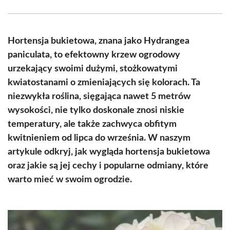
Facebook
X
Pinterest
WhatsApp
LinkedIn
Email
(Twitter)
Hortensja bukietowa, znana jako Hydrangea
paniculata, to efektowny krzew ogrodowy
urzekający swoimi dużymi, stożkowatymi
kwiatostanami o zmieniających się kolorach. Ta
niezwykła roślina, sięgająca nawet 5 metrów
wysokości, nie tylko doskonale znosi niskie
temperatury, ale także zachwyca obfitym
kwitnieniem od lipca do września. W naszym
artykule odkryj, jak wygląda hortensja bukietowa
oraz jakie są jej cechy i popularne odmiany, które
warto mieć w swoim ogrodzie.