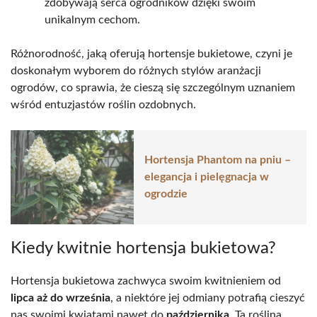
zdobywają serca ogrodników dzięki swoim
unikalnym cechom.
Różnorodność, jaką oferują hortensje bukietowe, czyni je
doskonałym wyborem do różnych stylów aranżacji
ogrodów, co sprawia, że cieszą się szczególnym uznaniem
wśród entuzjastów roślin ozdobnych.
Hortensja Phantom na pniu –
elegancja i pielęgnacja w
ogrodzie
Kiedy kwitnie hortensja bukietowa?
Hortensja bukietowa zachwyca swoim kwitnieniem od
lipca aż do września
, a niektóre jej odmiany potrafią cieszyć
nas swoimi kwiatami nawet do
października
. Ta roślina