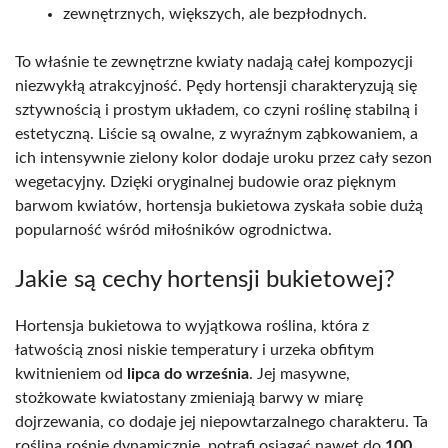
zewnętrznych, większych, ale bezpłodnych.
To właśnie te zewnętrzne kwiaty nadają całej kompozycji
niezwykłą atrakcyjność. Pędy hortensji charakteryzują się
sztywnością i prostym układem, co czyni roślinę stabilną i
estetyczną. Liście są owalne, z wyraźnym ząbkowaniem, a
ich intensywnie zielony kolor dodaje uroku przez cały sezon
wegetacyjny. Dzięki oryginalnej budowie oraz pięknym
barwom kwiatów, hortensja bukietowa zyskała sobie dużą
popularność wśród miłośników ogrodnictwa.
Jakie są cechy hortensji bukietowej?
Hortensja bukietowa to wyjątkowa roślina, która z
łatwością znosi niskie temperatury i urzeka obfitym
kwitnieniem od
lipca do września
. Jej masywne,
stożkowate kwiatostany zmieniają barwy w miarę
dojrzewania, co dodaje jej niepowtarzalnego charakteru. Ta
roślina rośnie dynamicznie, potrafi osiągać nawet do
100