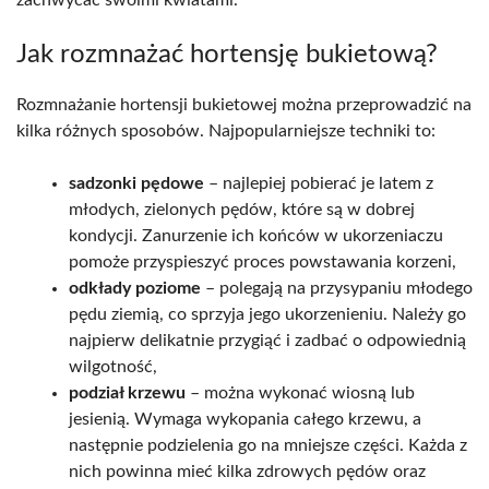
zachwycać swoimi kwiatami.
Jak rozmnażać hortensję bukietową?
Rozmnażanie hortensji bukietowej można przeprowadzić na
kilka różnych sposobów. Najpopularniejsze techniki to:
sadzonki pędowe
– najlepiej pobierać je latem z
młodych, zielonych pędów, które są w dobrej
kondycji. Zanurzenie ich końców w ukorzeniaczu
pomoże przyspieszyć proces powstawania korzeni,
odkłady poziome
– polegają na przysypaniu młodego
pędu ziemią, co sprzyja jego ukorzenieniu. Należy go
najpierw delikatnie przygiąć i zadbać o odpowiednią
wilgotność,
podział krzewu
– można wykonać wiosną lub
jesienią. Wymaga wykopania całego krzewu, a
następnie podzielenia go na mniejsze części. Każda z
nich powinna mieć kilka zdrowych pędów oraz