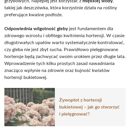
grzybowych. Najlepiej jest korzystać z
miękkiej wody
,
takiej jak deszczówka, która korzystnie działa na rośliny
preferujące kwaśne podłoże.
Odpowiednia wilgotność gleby
jest fundamentem dla
zdrowego wzrostu i obfitego kwitnienia hortensji. W czasie
długotrwałych upałów warto systematycznie kontrolować,
czy gleba nie jest zbyt sucha. Prawidłowo pielęgnowane
hortensje będą zachwycać swoim urokiem przez długie lata.
Wprowadzenie tych kilku prostych zasad nawadniania
znacząco wpłynie na zdrowie oraz bujność kwiatów
hortensji bukietowej.
Żywopłot z hortensji
bukietowej – jak go stworzyć
i pielęgnować?