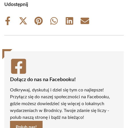
Udostępnij
Share
Share
Share
Share
Share
Share
on
on
on
on
on
on
Facebook
X
Pinterest
WhatsApp
LinkedIn
Email
(Twitter)
Dołącz do nas na Facebooku!
Odkrywaj, dyskutuj i dziel się tym co najlepsze!
Przyłącz się do naszej społeczności na Facebooku,
gdzie możesz dowiedzieć się więcej o lokalnych
wydarzeniach w Brodnicy. Twoje zdanie się liczy -
polub naszą stronę i bądź na bieżąco!
Polub nas!