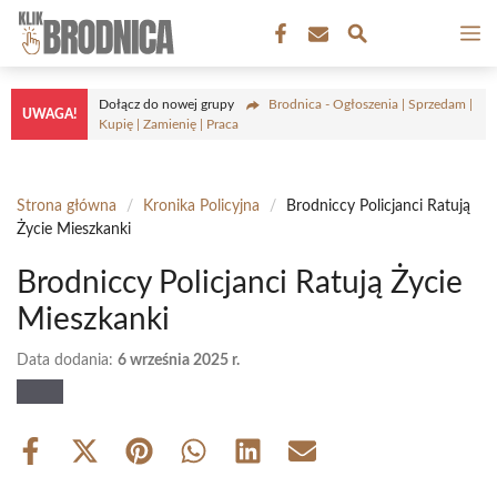
Przejdź
M
do
treści
Dołącz do nowej grupy
Brodnica - Ogłoszenia | Sprzedam |
UWAGA!
Kupię | Zamienię | Praca
Strona główna
/
Kronika Policyjna
/
Brodniccy Policjanci Ratują
Życie Mieszkanki
Brodniccy Policjanci Ratują Życie
Mieszkanki
Data dodania:
6 września 2025 r.
Share
Share
Share
Share
Share
Share
on
on
on
on
on
on
Facebook
X
Pinterest
WhatsApp
LinkedIn
Email