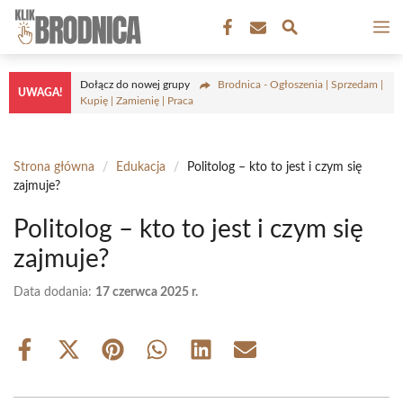
Przejdź
M
do
treści
Dołącz do nowej grupy
Brodnica - Ogłoszenia | Sprzedam |
UWAGA!
Kupię | Zamienię | Praca
Strona główna
/
Edukacja
/
Politolog – kto to jest i czym się
zajmuje?
Politolog – kto to jest i czym się
zajmuje?
Data dodania:
17 czerwca 2025 r.
Share
Share
Share
Share
Share
Share
on
on
on
on
on
on
Facebook
X
Pinterest
WhatsApp
LinkedIn
Email
(Twitter)