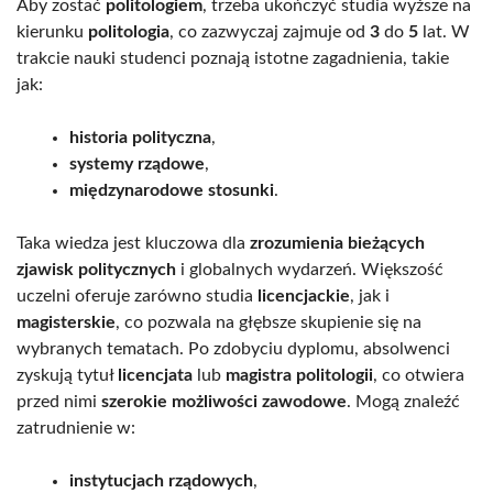
Aby zostać
politologiem
, trzeba ukończyć studia wyższe na
kierunku
politologia
, co zazwyczaj zajmuje od
3
do
5
lat. W
trakcie nauki studenci poznają istotne zagadnienia, takie
jak:
historia polityczna
,
systemy rządowe
,
międzynarodowe stosunki
.
Taka wiedza jest kluczowa dla
zrozumienia bieżących
zjawisk politycznych
i globalnych wydarzeń. Większość
uczelni oferuje zarówno studia
licencjackie
, jak i
magisterskie
, co pozwala na głębsze skupienie się na
wybranych tematach. Po zdobyciu dyplomu, absolwenci
zyskują tytuł
licencjata
lub
magistra politologii
, co otwiera
przed nimi
szerokie możliwości zawodowe
. Mogą znaleźć
zatrudnienie w:
instytucjach rządowych
,