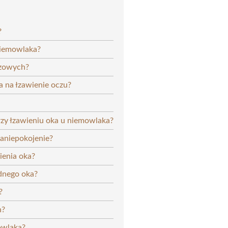
?
 niemowlaka?
łzowych?
 na łzawienie oczu?
przy łzawieniu oka u niemowlaka?
aniepokojenie?
ienia oka?
ednego oka?
?
h?
owlaka?