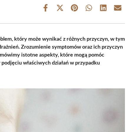
Share
Share
Share
Share
Share
Share
on
on
on
on
on
on
Facebook
X
Pinterest
WhatsApp
LinkedIn
Email
(Twitter)
oblem, który może wynikać z różnych przyczyn, w tym
odrażnień. Zrozumienie symptomów oraz ich przyczyn
 omówimy istotne aspekty, które mogą pomóc
 podjęciu właściwych działań w przypadku