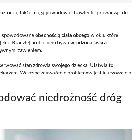
czy roztocza, także mogą powodować łzawienie, prowadząc do
być spowodowane
obecnością ciała obcego
w oku, które
ji łez. Rzadziej problemem bywa
wrodzona jaskra
,
nsywnym łzawieniem.
serwować stan zdrowia swojego dziecka. Ułatwia to
 lekarzem. Wczesne zauważenie problemów jest kluczowe dla
wodować niedrożność dróg