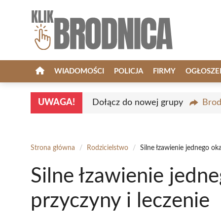
Przejdź
do
treści
WIADOMOŚCI
POLICJA
FIRMY
OGŁOSZE
UWAGA!
Dołącz do nowej grupy
Brod
Strona główna
/
Rodzicielstwo
/
Silne łzawienie jednego ok
Silne łzawienie jedn
przyczyny i leczenie