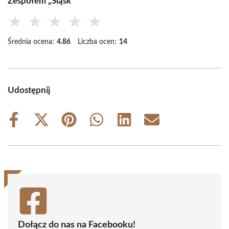
Zespołem „Śląsk”
★
★
★
★
★
Średnia ocena:
4.86
Liczba ocen:
14
Udostępnij
Share
Share
Share
Share
Share
Share
on
on
on
on
on
on
Facebook
X
Pinterest
WhatsApp
LinkedIn
Email
(Twitter)
Dołącz do nas na Facebooku!