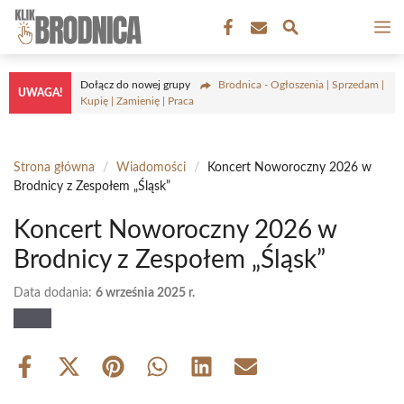
Przejdź
M
do
treści
Dołącz do nowej grupy
Brodnica - Ogłoszenia | Sprzedam |
UWAGA!
Kupię | Zamienię | Praca
Strona główna
/
Wiadomości
/
Koncert Noworoczny 2026 w
Brodnicy z Zespołem „Śląsk”
Koncert Noworoczny 2026 w
Brodnicy z Zespołem „Śląsk”
Data dodania:
6 września 2025 r.
Share
Share
Share
Share
Share
Share
on
on
on
on
on
on
Facebook
X
Pinterest
WhatsApp
LinkedIn
Email