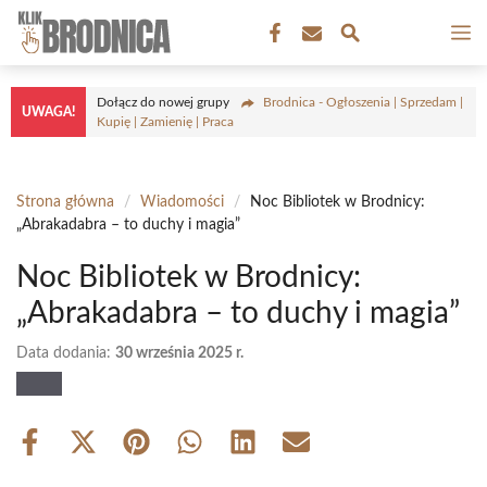
Przejdź
M
do
treści
Dołącz do nowej grupy
Brodnica - Ogłoszenia | Sprzedam |
UWAGA!
Kupię | Zamienię | Praca
Strona główna
/
Wiadomości
/
Noc Bibliotek w Brodnicy:
„Abrakadabra – to duchy i magia”
Noc Bibliotek w Brodnicy:
„Abrakadabra – to duchy i magia”
Data dodania:
30 września 2025 r.
Share
Share
Share
Share
Share
Share
on
on
on
on
on
on
Facebook
X
Pinterest
WhatsApp
LinkedIn
Email