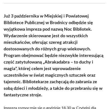
(Twitter)
Już 3 października w Miejskiej i Powiatowej
Bibliotece Publicznej w Brodnicy odbędzie się
wyjątkowa impreza pod nazwą Noc Bibliotek.
Wydarzenie skierowane jest do wszystkich
mieszkańców, oferując szereg atrakcji
dostosowanych do różnych grup wiekowych.
Program obejmować będzie niezwykle interesującą
część zatytułowaną „Abrakadabra – to duchy i
magia”, której celem jest wprowadzenie
uczestników w świat magicznych sztuczek oraz
tajemnic. Bibliotekarze zachęcają do zabrania ze
sobą dzieci i młodzieży, a także do przebraniu się w
fantastyczne stroje.
Impreza rozpocznie się o godzinie 18.30 w Czytelni dla