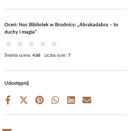
Oceń: Noc Bibliotek w Brodnicy: „Abrakadabra – to
duchy i magia”
★
★
★
★
★
Średnia ocena:
4.66
Liczba ocen:
7
Udostępnij
Share
Share
Share
Share
Share
Share
on
on
on
on
on
on
Facebook
X
Pinterest
WhatsApp
LinkedIn
Email
(Twitter)