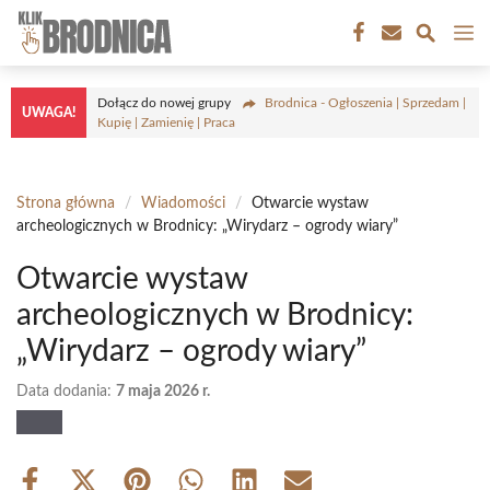
Przejdź
M
do
treści
Dołącz do nowej grupy
Brodnica - Ogłoszenia | Sprzedam |
UWAGA!
Kupię | Zamienię | Praca
Strona główna
/
Wiadomości
/
Otwarcie wystaw
archeologicznych w Brodnicy: „Wirydarz – ogrody wiary”
Otwarcie wystaw
archeologicznych w Brodnicy:
„Wirydarz – ogrody wiary”
Data dodania:
7 maja 2026 r.
Share
Share
Share
Share
Share
Share