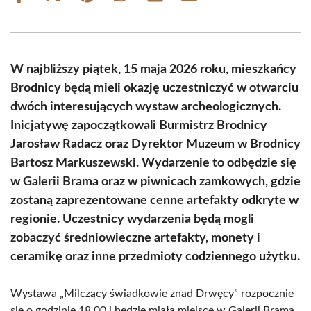
on
on
on
on
on
on
Facebook
X
Pinterest
WhatsApp
LinkedIn
Email
(Twitter)
W najbliższy piątek, 15 maja 2026 roku, mieszkańcy
Brodnicy będą mieli okazję uczestniczyć w otwarciu
dwóch interesujących wystaw archeologicznych.
Inicjatywę zapoczątkowali Burmistrz Brodnicy
Jarosław Radacz oraz Dyrektor Muzeum w Brodnicy
Bartosz Markuszewski. Wydarzenie to odbędzie się
w Galerii Brama oraz w piwnicach zamkowych, gdzie
zostaną zaprezentowane cenne artefakty odkryte w
regionie. Uczestnicy wydarzenia będą mogli
zobaczyć średniowieczne artefakty, monety i
ceramikę oraz inne przedmioty codziennego użytku.
Wystawa „Milczący świadkowie znad Drwęcy” rozpocznie
się o godzinie 18.00 i będzie miała miejsce w Galerii Brama