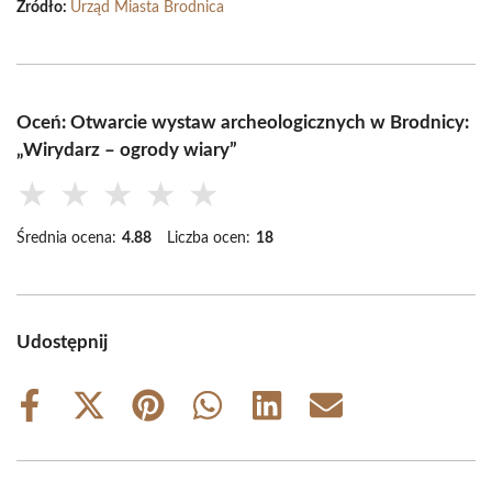
Źródło:
Urząd Miasta Brodnica
Oceń: Otwarcie wystaw archeologicznych w Brodnicy:
„Wirydarz – ogrody wiary”
★
★
★
★
★
Średnia ocena:
4.88
Liczba ocen:
18
Udostępnij
Share
Share
Share
Share
Share
Share
on
on
on
on
on
on
Facebook
X
Pinterest
WhatsApp
LinkedIn
Email
(Twitter)