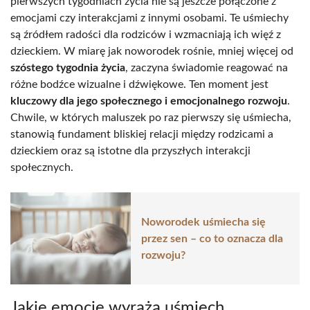
pierwszych tygodniach życia nie są jeszcze połączone z
emocjami czy interakcjami z innymi osobami. Te uśmiechy
są źródłem radości dla rodziców i wzmacniają ich więź z
dzieckiem. W miarę jak noworodek rośnie, mniej więcej od
szóstego tygodnia życia
, zaczyna świadomie reagować na
różne bodźce wizualne i dźwiękowe. Ten moment jest
kluczowy dla jego społecznego i emocjonalnego rozwoju
.
Chwile, w których maluszek po raz pierwszy się uśmiecha,
stanowią fundament bliskiej relacji między rodzicami a
dzieckiem oraz są istotne dla przyszłych interakcji
społecznych.
Noworodek uśmiecha się
przez sen – co to oznacza dla
rozwoju?
Jakie emocje wyraża uśmiech