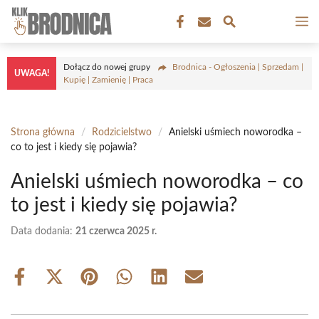
Przejdź
M
do
treści
Dołącz do nowej grupy
Brodnica - Ogłoszenia | Sprzedam |
UWAGA!
Kupię | Zamienię | Praca
Strona główna
/
Rodzicielstwo
/
Anielski uśmiech noworodka –
co to jest i kiedy się pojawia?
Anielski uśmiech noworodka – co
to jest i kiedy się pojawia?
Data dodania:
21 czerwca 2025 r.
Share
Share
Share
Share
Share
Share
on
on
on
on
on
on
Facebook
X
Pinterest
WhatsApp
LinkedIn
Email
(Twitter)