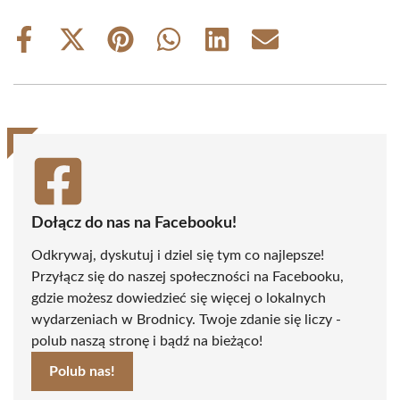
Share
Share
Share
Share
Share
Share
on
on
on
on
on
on
Facebook
X
Pinterest
WhatsApp
LinkedIn
Email
(Twitter)
Dołącz do nas na Facebooku!
Odkrywaj, dyskutuj i dziel się tym co najlepsze!
Przyłącz się do naszej społeczności na Facebooku,
gdzie możesz dowiedzieć się więcej o lokalnych
wydarzeniach w Brodnicy. Twoje zdanie się liczy -
polub naszą stronę i bądź na bieżąco!
Polub nas!