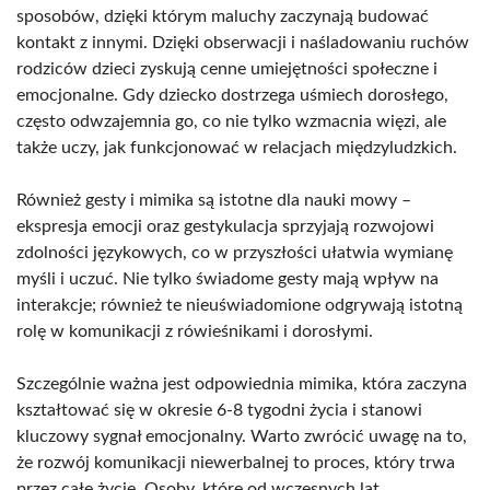
sposobów, dzięki którym maluchy zaczynają budować
kontakt z innymi. Dzięki obserwacji i naśladowaniu ruchów
rodziców dzieci zyskują cenne umiejętności społeczne i
emocjonalne. Gdy dziecko dostrzega uśmiech dorosłego,
często odwzajemnia go, co nie tylko wzmacnia więzi, ale
także uczy, jak funkcjonować w relacjach międzyludzkich.
Również gesty i mimika są istotne dla nauki mowy –
ekspresja emocji oraz gestykulacja sprzyjają rozwojowi
zdolności językowych, co w przyszłości ułatwia wymianę
myśli i uczuć. Nie tylko świadome gesty mają wpływ na
interakcje; również te nieuświadomione odgrywają istotną
rolę w komunikacji z rówieśnikami i dorosłymi.
Szczególnie ważna jest odpowiednia mimika, która zaczyna
kształtować się w okresie 6-8 tygodni życia i stanowi
kluczowy sygnał emocjonalny. Warto zwrócić uwagę na to,
że rozwój komunikacji niewerbalnej to proces, który trwa
przez całe życie. Osoby, które od wczesnych lat