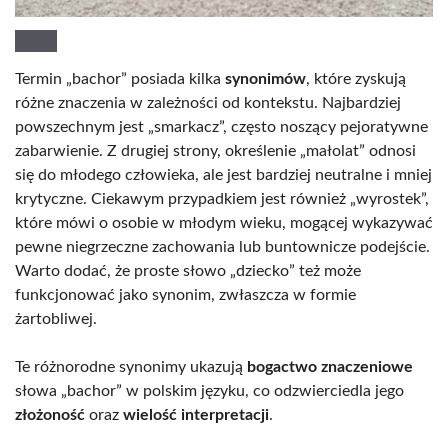
Termin „bachor” posiada kilka
synonimów
, które zyskują
różne znaczenia w zależności od kontekstu. Najbardziej
powszechnym jest „smarkacz”, często noszący pejoratywne
zabarwienie. Z drugiej strony, określenie „małolat” odnosi
się do młodego człowieka, ale jest bardziej neutralne i mniej
krytyczne. Ciekawym przypadkiem jest również „wyrostek”,
które mówi o osobie w młodym wieku, mogącej wykazywać
pewne niegrzeczne zachowania lub buntownicze podejście.
Warto dodać, że proste słowo „dziecko” też może
funkcjonować jako synonim, zwłaszcza w formie
żartobliwej.
Te różnorodne synonimy ukazują
bogactwo znaczeniowe
słowa „bachor” w polskim języku, co odzwierciedla jego
złożoność
oraz
wielość interpretacji
.