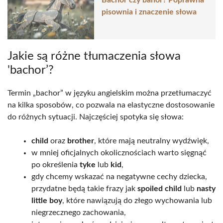
Bachor czy bahor? Poprawna
pisownia i znaczenie słowa
Jakie są różne tłumaczenia słowa
'bachor’?
Termin „bachor” w języku angielskim można przetłumaczyć
na kilka sposobów, co pozwala na elastyczne dostosowanie
do różnych sytuacji. Najczęściej spotyka się słowa:
child
oraz
brother
, które mają neutralny wydźwięk,
w mniej oficjalnych okolicznościach warto sięgnąć
po określenia
tyke
lub
kid
,
gdy chcemy wskazać na negatywne cechy dziecka,
przydatne będą takie frazy jak
spoiled child
lub
nasty
little boy
, które nawiązują do złego wychowania lub
niegrzecznego zachowania,