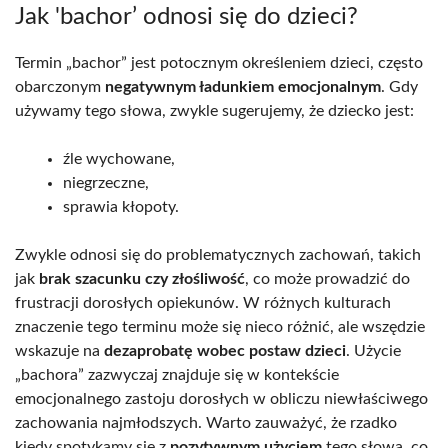
Jak 'bachor’ odnosi się do dzieci?
Termin „bachor” jest potocznym określeniem dzieci, często
obarczonym
negatywnym ładunkiem emocjonalnym
. Gdy
używamy tego słowa, zwykle sugerujemy, że dziecko jest:
źle wychowane,
niegrzeczne,
sprawia kłopoty.
Zwykle odnosi się do problematycznych zachowań, takich
jak
brak szacunku czy złośliwość
, co może prowadzić do
frustracji dorosłych opiekunów. W różnych kulturach
znaczenie tego terminu może się nieco różnić, ale wszędzie
wskazuje na
dezaprobatę wobec postaw dzieci
. Użycie
„bachora” zazwyczaj znajduje się w kontekście
emocjonalnego zastoju dorosłych w obliczu niewłaściwego
zachowania najmłodszych. Warto zauważyć, że rzadko
kiedy spotykamy się z
pozytywnym użyciem
tego słowa, co