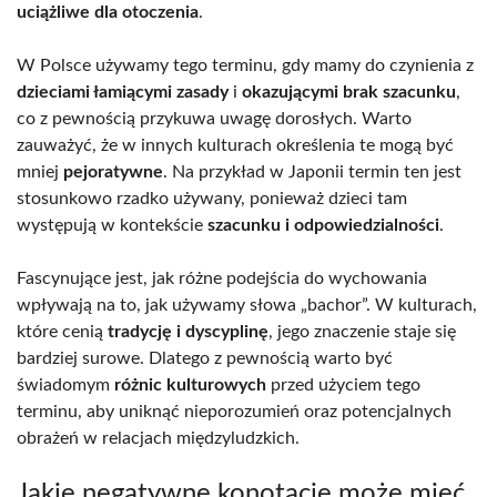
uciążliwe dla otoczenia
.
W Polsce używamy tego terminu, gdy mamy do czynienia z
dzieciami łamiącymi zasady
i
okazującymi brak szacunku
,
co z pewnością przykuwa uwagę dorosłych. Warto
zauważyć, że w innych kulturach określenia te mogą być
mniej
pejoratywne
. Na przykład w Japonii termin ten jest
stosunkowo rzadko używany, ponieważ dzieci tam
występują w kontekście
szacunku i odpowiedzialności
.
Fascynujące jest, jak różne podejścia do wychowania
wpływają na to, jak używamy słowa „bachor”. W kulturach,
które cenią
tradycję i dyscyplinę
, jego znaczenie staje się
bardziej surowe. Dlatego z pewnością warto być
świadomym
różnic kulturowych
przed użyciem tego
terminu, aby uniknąć nieporozumień oraz potencjalnych
obrażeń w relacjach międzyludzkich.
Jakie negatywne konotacje może mieć