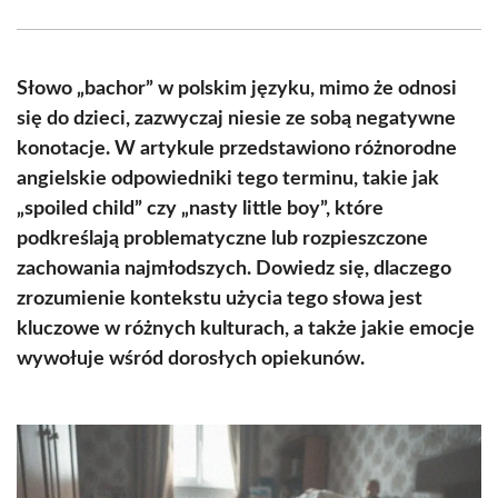
Facebook
X
Pinterest
WhatsApp
LinkedIn
Email
(Twitter)
Słowo „bachor” w polskim języku, mimo że odnosi
się do dzieci, zazwyczaj niesie ze sobą negatywne
konotacje. W artykule przedstawiono różnorodne
angielskie odpowiedniki tego terminu, takie jak
„spoiled child” czy „nasty little boy”, które
podkreślają problematyczne lub rozpieszczone
zachowania najmłodszych. Dowiedz się, dlaczego
zrozumienie kontekstu użycia tego słowa jest
kluczowe w różnych kulturach, a także jakie emocje
wywołuje wśród dorosłych opiekunów.