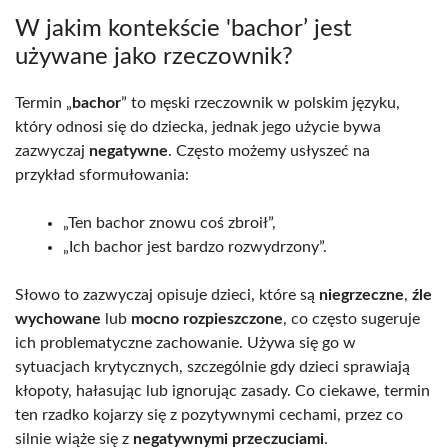
W jakim kontekście 'bachor’ jest
używane jako rzeczownik?
Termin „
bachor
” to męski rzeczownik w polskim języku,
który odnosi się do dziecka, jednak jego użycie bywa
zazwyczaj
negatywne
. Często możemy usłyszeć na
przykład sformułowania:
„Ten bachor znowu coś zbroił”,
„Ich bachor jest bardzo rozwydrzony”.
Słowo to zazwyczaj opisuje dzieci, które są
niegrzeczne
,
źle
wychowane
lub
mocno rozpieszczone
, co często sugeruje
ich problematyczne zachowanie. Używa się go w
sytuacjach krytycznych, szczególnie gdy dzieci sprawiają
kłopoty, hałasując lub ignorując zasady. Co ciekawe, termin
ten rzadko kojarzy się z pozytywnymi cechami, przez co
silnie wiąże się z
negatywnymi przeczuciami
.