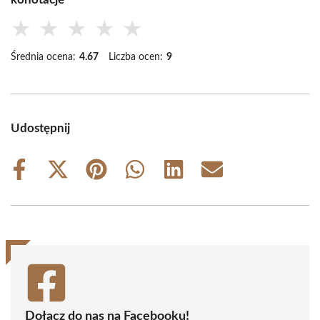
★
★
★
★
★
Średnia ocena:
4.67
Liczba ocen:
9
Udostępnij
Share
Share
Share
Share
Share
Share
on
on
on
on
on
on
Facebook
X
Pinterest
WhatsApp
LinkedIn
Email
(Twitter)
Dołącz do nas na Facebooku!