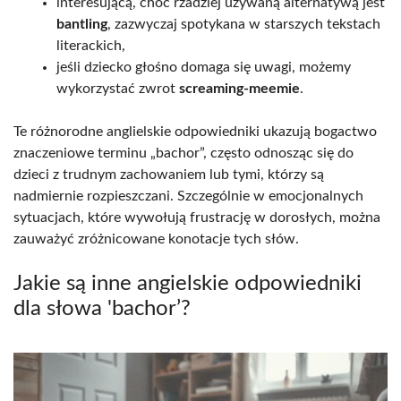
interesującą, choć rzadziej używaną alternatywą jest
bantling
, zazwyczaj spotykana w starszych tekstach
literackich,
jeśli dziecko głośno domaga się uwagi, możemy
wykorzystać zwrot
screaming-meemie
.
Te różnorodne anglielskie odpowiedniki ukazują bogactwo
znaczeniowe terminu „bachor”, często odnosząc się do
dzieci z trudnym zachowaniem lub tymi, którzy są
nadmiernie rozpieszczani. Szczególnie w emocjonalnych
sytuacjach, które wywołują frustrację w dorosłych, można
zauważyć zróżnicowane konotacje tych słów.
Jakie są inne angielskie odpowiedniki
dla słowa 'bachor’?