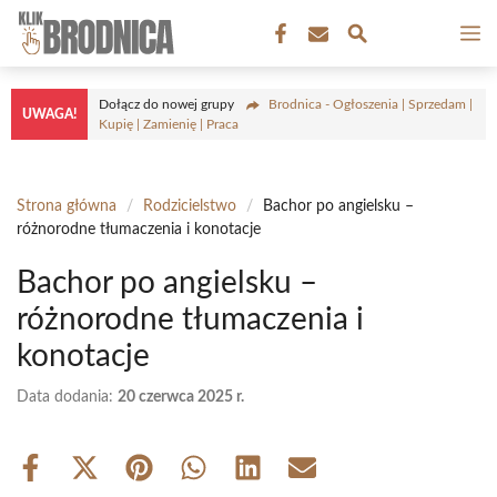
Przejdź
M
do
treści
Dołącz do nowej grupy
Brodnica - Ogłoszenia | Sprzedam |
UWAGA!
Kupię | Zamienię | Praca
Strona główna
/
Rodzicielstwo
/
Bachor po angielsku –
różnorodne tłumaczenia i konotacje
Bachor po angielsku –
różnorodne tłumaczenia i
konotacje
Data dodania:
20 czerwca 2025 r.
Share
Share
Share
Share
Share
Share
on
on
on
on
on
on