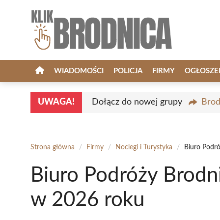
Przejdź
do
treści
WIADOMOŚCI
POLICJA
FIRMY
OGŁOSZE
UWAGA!
Dołącz do nowej grupy
Brod
Strona główna
/
Firmy
/
Noclegi i Turystyka
/
Biuro Podró
Biuro Podróży Brodni
w 2026 roku