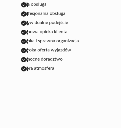
miła obsługa
profesjonalna obsługa
indywidualne podejście
fachowa opieka klienta
szybka i sprawna organizacja
szeroka oferta wyjazdów
pomocne doradztwo
dobra atmosfera