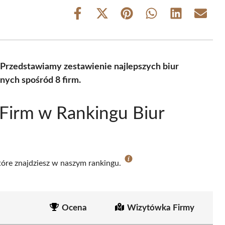
Share
Share
Share
Share
Share
Share
on
on
on
on
on
on
Facebook
X
Pinterest
WhatsApp
LinkedIn
Email
(Twitter)
 Przedstawiamy zestawienie najlepszych biur
nych spośród 8 firm.
Firm w Rankingu Biur
które znajdziesz w naszym rankingu.
Ocena
Wizytówka Firmy