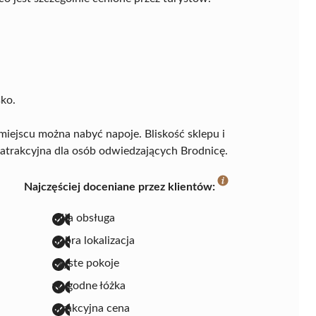
sko.
miejscu można nabyć napoje. Bliskość sklepu i
o atrakcyjna dla osób odwiedzających Brodnicę.
Najczęściej doceniane przez klientów:
miła obsługa
dobra lokalizacja
czyste pokoje
wygodne łóżka
atrakcyjna cena