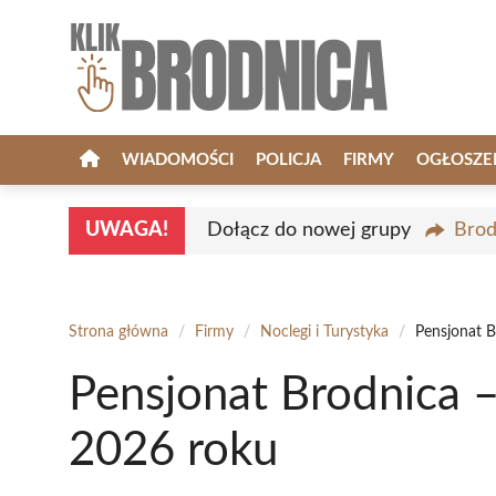
Przejdź
do
treści
WIADOMOŚCI
POLICJA
FIRMY
OGŁOSZE
UWAGA!
Dołącz do nowej grupy
Brod
Strona główna
/
Firmy
/
Noclegi i Turystyka
/
Pensjonat B
Pensjonat Brodnica 
2026 roku