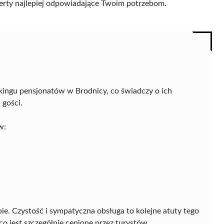
 oferty najlepiej odpowiadające Twoim potrzebom.
kingu pensjonatów w Brodnicy, co świadczy o ich
 gości.
w:
ie. Czystość i sympatyczna obsługa to kolejne atuty tego
, co jest szczególnie cenione przez turystów.