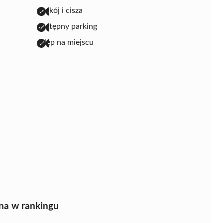
spokój i cisza
dostępny parking
sklep na miejscu
na w rankingu