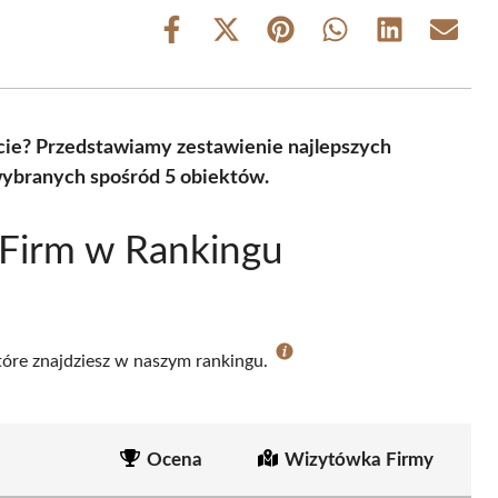
Share
Share
Share
Share
Share
Share
on
on
on
on
on
on
Facebook
X
Pinterest
WhatsApp
LinkedIn
Email
(Twitter)
ie? Przedstawiamy zestawienie najlepszych
wybranych spośród 5 obiektów.
 Firm w Rankingu
które znajdziesz w naszym rankingu.
Ocena
Wizytówka Firmy