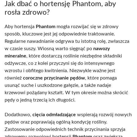
Jak dbać o hortensję Phantom, aby
rosła zdrowo?
Aby hortensja
Phantom
mogła rozwijać się w zdrowy
sposób, kluczowe jest jej odpowiednie traktowanie.
Regularne nawadnianie odgrywa tu istotną rolę, zwłaszcza
w czasie suszy. Wiosną warto sięgnąć po
nawozy
mineralne
, które dostarczą roślinie niezbędne składniki
odżywcze, co z kolei przyczyni się do intensywnego
wzrostu i obfitego kwitnienia. Niezwykle ważne jest
również
coroczne przycinanie pędów
, które pomaga
usunąć suche i uszkodzone gałęzie, a także nadaje
krzewowi pożądany kształt. W tym okresie można skrócić
pędy o jedną trzecią ich długości.
Dodatkowo,
cięcia odmładzające
wspierają rozwój nowych
pędów oraz poprawiają ogólną kondycję rośliny.
Zastosowanie odpowiednich technik przycinania sprzyja
zdrowemu rozwojowi hortensji
Phantom
oraz zwiększa