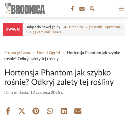
Przejdź
M
do
treści
Dołącz do nowej grupy
Brodnica - Ogłoszenia | Sprzedam |
UWAGA!
Kupię | Zamienię | Praca
Strona główna
/
Dom i Ogród
/
Hortensja Phantom jak szybko
rośnie? Odkryj zalety tej rośliny
Hortensja Phantom jak szybko
rośnie? Odkryj zalety tej rośliny
Data dodania:
12 czerwca 2025 r.
Share
Share
Share
Share
Share
Share
on
on
on
on
on
on
Facebook
X
Pinterest
WhatsApp
LinkedIn
Email
(Twitter)