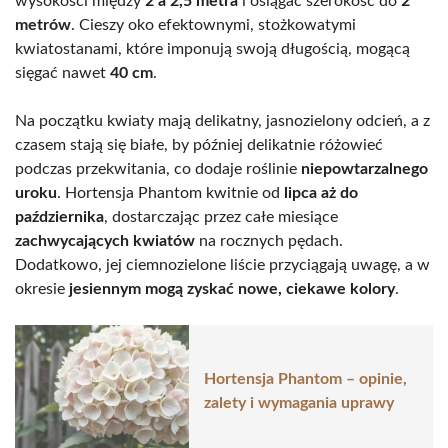
wysokości między
2 a 2,5 metra
i osiągać szerokość do
2
metrów
. Cieszy oko efektownymi, stożkowatymi
kwiatostanami, które imponują swoją długością, mogącą
sięgać nawet
40 cm
.
Na początku kwiaty mają delikatny, jasnozielony odcień, a z
czasem stają się białe, by później delikatnie różowieć
podczas przekwitania, co dodaje roślinie
niepowtarzalnego
uroku
. Hortensja Phantom kwitnie od
lipca aż do
października
, dostarczając przez całe miesiące
zachwycających kwiatów
na rocznych pędach.
Dodatkowo, jej ciemnozielone liście przyciągają uwagę, a w
okresie
jesiennym mogą zyskać nowe, ciekawe kolory
.
Hortensja Phantom – opinie,
zalety i wymagania uprawy