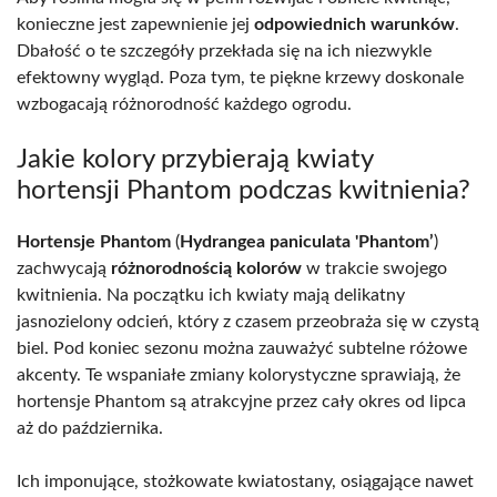
konieczne jest zapewnienie jej
odpowiednich warunków
.
Dbałość o te szczegóły przekłada się na ich niezwykle
efektowny wygląd. Poza tym, te piękne krzewy doskonale
wzbogacają różnorodność każdego ogrodu.
Jakie kolory przybierają kwiaty
hortensji Phantom podczas kwitnienia?
Hortensje Phantom
(
Hydrangea paniculata 'Phantom’
)
zachwycają
różnorodnością kolorów
w trakcie swojego
kwitnienia. Na początku ich kwiaty mają delikatny
jasnozielony odcień, który z czasem przeobraża się w czystą
biel. Pod koniec sezonu można zauważyć subtelne różowe
akcenty. Te wspaniałe zmiany kolorystyczne sprawiają, że
hortensje Phantom są atrakcyjne przez cały okres od lipca
aż do października.
Ich imponujące, stożkowate kwiatostany, osiągające nawet