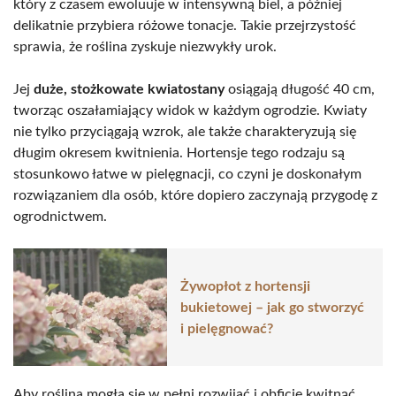
który z czasem ewoluuje w intensywną biel, a później
delikatnie przybiera różowe tonacje. Takie przejrzystość
sprawia, że roślina zyskuje niezwykły urok.
Jej
duże, stożkowate kwiatostany
osiągają długość 40 cm,
tworząc oszałamiający widok w każdym ogrodzie. Kwiaty
nie tylko przyciągają wzrok, ale także charakteryzują się
długim okresem kwitnienia. Hortensje tego rodzaju są
stosunkowo łatwe w pielęgnacji, co czyni je doskonałym
rozwiązaniem dla osób, które dopiero zaczynają przygodę z
ogrodnictwem.
Żywopłot z hortensji
bukietowej – jak go stworzyć
i pielęgnować?
Aby roślina mogła się w pełni rozwijać i obficie kwitnąć,