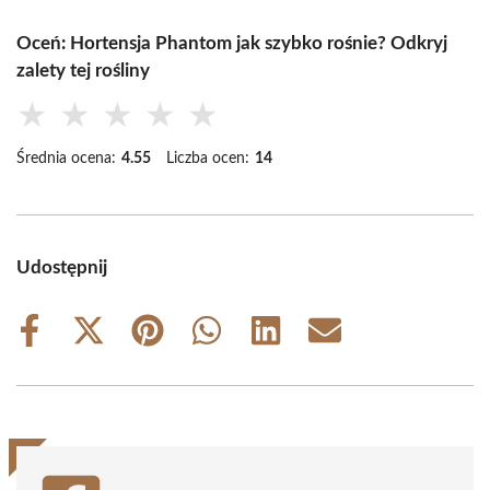
Oceń: Hortensja Phantom jak szybko rośnie? Odkryj
zalety tej rośliny
★
★
★
★
★
Średnia ocena:
4.55
Liczba ocen:
14
Udostępnij
Share
Share
Share
Share
Share
Share
on
on
on
on
on
on
Facebook
X
Pinterest
WhatsApp
LinkedIn
Email
(Twitter)