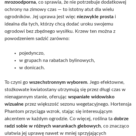
mrozoodporna
, co sprawia, że nie potrzebuje dodatkowej
ochrony na zimowy czas — to istotny atut dla wielu
ogrodników. Jej uprawa jest więc
niezwykle prosta
i
idealna dla tych, którzy chcą dodać uroku swojemu
ogrodowi bez zbędnego wysiłku. Krzew ten można z
powodzeniem sadzić zarówno:
pojedynczo,
w grupach na rabatach bylinowych,
w donicach.
To czyni go
wszechstronnym wyborem
. Jego efektowne,
stożkowate kwiatostany utrzymują się przez długi czas w
nienagannym stanie, oferując
wspaniałe widowisko
wizualne
przez większość sezonu wegetacyjnego. Hortensja
Phantom przyciąga wzrok, stając się interesującym
akcentem w każdym ogrodzie. Co więcej, roślina ta
dobrze
radzi sobie w różnych warunkach glebowych
, co znacząco
ułatwia jej uprawę nawet w mniej sprzyjających