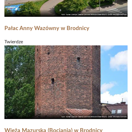
Pałac Anny Wazówny w Brodnicy
Twierdze
Wieża Mazurska (Bociania) w Brodnicy