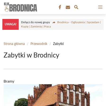
Przejdź
M
do
treści
Dołącz do nowej grupy
Brodnica - Ogłoszenia | Sprzedam |
UWAGA!
Kupię | Zamienię | Praca
Strona główna
/
Przewodnik
/
Zabytki
Zabytki w Brodnicy
Bramy