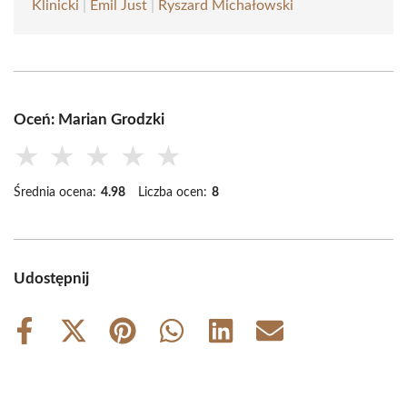
Klinicki
|
Emil Just
|
Ryszard Michałowski
Oceń: Marian Grodzki
★
★
★
★
★
Średnia ocena:
4.98
Liczba ocen:
8
Udostępnij
Share
Share
Share
Share
Share
Share
on
on
on
on
on
on
Facebook
X
Pinterest
WhatsApp
LinkedIn
Email
(Twitter)