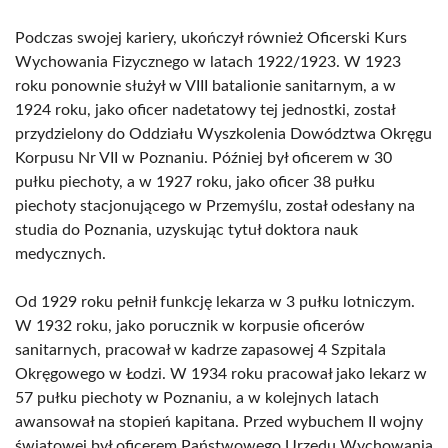
Podczas swojej kariery, ukończył również Oficerski Kurs
Wychowania Fizycznego w latach 1922/1923. W 1923
roku ponownie służył w VIII batalionie sanitarnym, a w
1924 roku, jako oficer nadetatowy tej jednostki, został
przydzielony do Oddziału Wyszkolenia Dowództwa Okręgu
Korpusu Nr VII w Poznaniu. Później był oficerem w 30
pułku piechoty, a w 1927 roku, jako oficer 38 pułku
piechoty stacjonującego w Przemyślu, został odesłany na
studia do Poznania, uzyskując tytuł doktora nauk
medycznych.
Od 1929 roku pełnił funkcję lekarza w 3 pułku lotniczym.
W 1932 roku, jako porucznik w korpusie oficerów
sanitarnych, pracował w kadrze zapasowej 4 Szpitala
Okręgowego w Łodzi. W 1934 roku pracował jako lekarz w
57 pułku piechoty w Poznaniu, a w kolejnych latach
awansował na stopień kapitana. Przed wybuchem II wojny
światowej był oficerem Państwowego Urzędu Wychowania