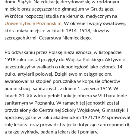
domu Ślążyk. Na edukację decydował się w rodzinnym
mieście oraz uczęszczał do gimnazjum w Grudziądzu.
Wkrótce rozpoczął studia na kierunku medycznym na
Uniwersytecie Poznańskim
. W okresie I wojny światowej,
która miała miejsce w latach 1914–1918, służył w
szeregach Armii Cesarstwa Niemieckiego.
Po odzyskaniu przez Polskę niezależności, w listopadzie
1918 roku został przyjęty do Wojska Polskiego. Aktywnie
uczestniczył w walkach o niepodległość jako członek 14
pułku artylerii polowej. Dzięki swoim osiągnięciom,
awansował na stopień porucznika w korpusie oficerów
administracji sanitarnych, z dniem 1 czerwca 1919. W
latach 20. XX wieku pełnił funkcję oficera w VIII batalionie
sanitarnym w Poznaniu. W ramach tej jednostki został
przydzielony do Centralnej Szkoły Wojskowej Gimnastyki i
Sportów, gdzie w roku akademickim 1921/1922 sprawował
rolę lekarza oraz prowadził zajęcia dotyczące antropometrii,
a także wykłady, badania lekarskie i pomiary.