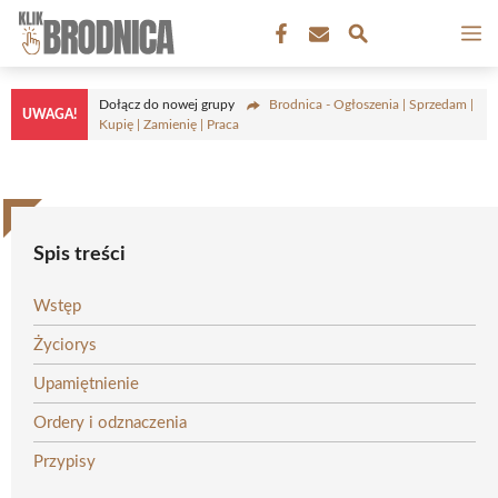
Przejdź
M
do
treści
Dołącz do nowej grupy
Brodnica - Ogłoszenia | Sprzedam |
UWAGA!
Kupię | Zamienię | Praca
Spis treści
Wstęp
Życiorys
Upamiętnienie
Ordery i odznaczenia
Przypisy