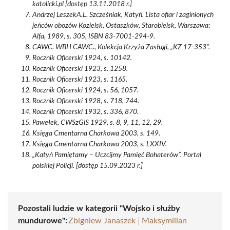
katolicki.pl [dostęp 13.11.2018 r.]
Andrzej LeszekA.L. Szcześniak, Katyń. Lista ofiar i zaginionych
jeńców obozów Kozielsk, Ostaszków, Starobielsk, Warszawa:
Alfa, 1989, s. 305, ISBN 83-7001-294-9.
CAWC. WBH CAWC., Kolekcja Krzyża Zasługi, „KZ 17-353”.
Rocznik Oficerski 1924, s. 10142.
Rocznik Oficerski 1923, s. 1258.
Rocznik Oficerski 1923, s. 1165.
Rocznik Oficerski 1924, s. 56, 1057.
Rocznik Oficerski 1928, s. 718, 744.
Rocznik Oficerski 1932, s. 336, 870.
Pawełek, CWSzGiS 1929, s. 8, 9, 11, 12, 29.
Księga Cmentarna Charkowa 2003, s. 149.
Księga Cmentarna Charkowa 2003, s. LXXIV.
„Katyń Pamiętamy – Uczcijmy Pamięć Bohaterów”. Portal
polskiej Policji. [dostęp 15.09.2023 r.]
Pozostali ludzie w kategorii "Wojsko i służby
mundurowe":
Zbigniew Janaszek
|
Maksymilian