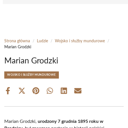
Strona główna
/
Ludzie
/
Wojsko i służby mundurowe
/
Marian Grodzki
Marian Grodzki
WOJSKO I SŁUŻBY MUNDUROWE
Share
Share
Share
Share
Share
Share
on
on
on
on
on
on
Facebook
X
Pinterest
WhatsApp
LinkedIn
Email
(Twitter)
Marian Grodzki,
urodzony 7 grudnia 1895 roku w